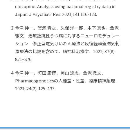
clozapine: Analysis using national registry data in
Japan. J Psychiatr Res. 2021;141:116-123.
今津 伸一，釜瀬 貴之，久保 洋一郎，木下 真也，金沢
徹文．治療抵抗性うつ病に対するニューロモデュレー
ション 修正型電気けいれん療法と反復経頭蓋磁気刺
激療法の比較を含めて．精神科治療学．2022; 37(8):
871–876.
今津 伸一，町田 康博，岡山 達志，金沢 徹文．
Pharmacogeneticsの人種差・性差．臨床精神薬理．
2021; 24(2): 125–133.