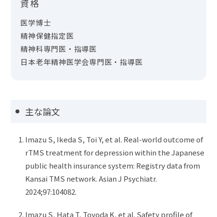
資格
医学博士
精神保健指定医
精神科専門医・指導医
日本老年精神医学会専門医・指導医
主な論文
Imazu S, Ikeda S, Toi Y, et al. Real-world outcome of
rTMS treatment for depression within the Japanese
public health insurance system: Registry data from
Kansai TMS network. Asian J Psychiatr.
2024;97:104082.
Imazu S, Hata T, Toyoda K, et al. Safety profile of