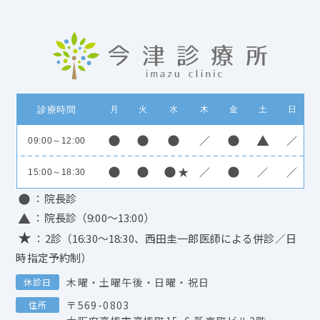
診療時間
月
火
水
木
金
土
日
／
／
09:00～12:00
／
／
／
15:00～18:30
：院長診
：院長診（9:00～13:00）
★
：2診（16:30～18:30、西田圭一郎医師による併診／日
時指定予約制）
木曜・土曜午後・日曜・祝日
休診日
〒569-0803
住所