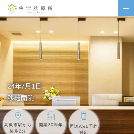
24年7月1日
移転開院
高槻市駅から
開業30周年
再診Web予約
徒歩2分
対応