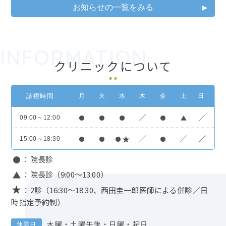
お知らせの一覧をみる
INFORMATION
クリニックについて
診療時間
月
火
水
木
金
土
日
／
／
09:00～12:00
／
／
／
15:00～18:30
：院長診
：院長診（9:00～13:00）
★
：2診（16:30～18:30、西田圭一郎医師による併診／日
時指定予約制）
木曜・土曜午後・日曜・祝日
休診日