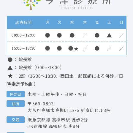
診療時間
月
火
水
木
金
土
日
／
／
09:00～12:00
／
／
／
15:00～18:30
：院長診
：院長診（9:00～13:00）
★
：2診（16:30～18:30、西田圭一郎医師による併診／日
時指定予約制）
木曜・土曜午後・日曜・祝日
休診日
〒569-0803
住所
大阪府高槻市高槻町15-6 新京町ビル3階
阪急京都線 高槻市駅 徒歩2分
交通
JR京都線 高槻駅 徒歩8分